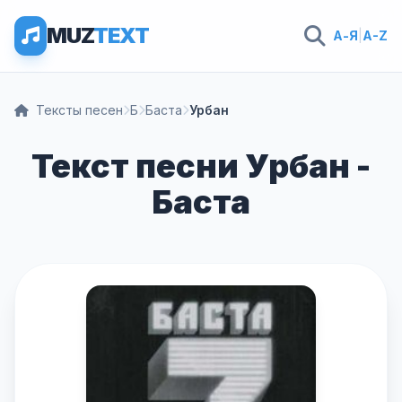
MUZ
TEXT
А-Я
|
A-Z
Тексты песен
Б
Баста
Урбан
Текст песни Урбан -
Баста